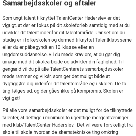
Samarbejdsskoler og aftaler
Som ungt talent tilknyttet TalentCenter Haderslev er det
vigtigt, at der er fokus på dit skoleforløb samtidig med at du
udvikler dit talent indenfor dit talentområde. Uanset om du
stadig er i folkeskolen og dermed tilknyttet Talentklassserne
eller du er påbegyndt en 10. klasse eller en
ungdomsuddannelse, vil du møde krav om, at du gør dig
umage med dit skolearbejde og udvikler din faglighed. Til
gengæld vil du på alle TalentCenterets samarbejdsskoler
møde rammer og vilkår, som gør det muligt både at
dygtiggøre dig indenfor dit talentområde
og
i skolen. De to
ting følges ad, og der gåes ikke på kompromis. Skolen er
vigtigst!
På alle vore samarbejdsskoler er det muligt for de tilknyttede
talenter, at deltage i minimum to ugentlige morgentræninger
med klub/TalentCenter Haderslev. Det vil være forskelligt fra
skole til skole hvordan de skematekniske ting omkring