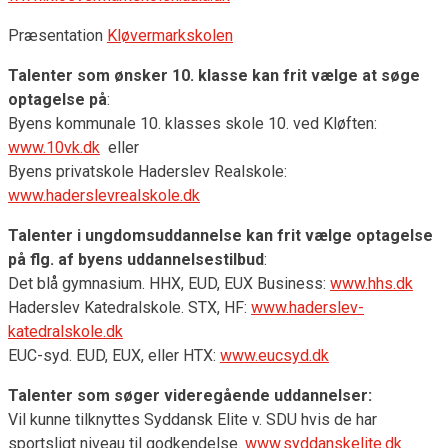
Præsentation
Kløvermarkskolen
Talenter som ønsker 10. klasse kan frit vælge at søge
optagelse på
:
Byens kommunale 10. klasses skole 10. ved Kløften:
www.10vk.dk
eller
Byens privatskole Haderslev Realskole:
www.haderslevrealskole.dk
Talenter i ungdomsuddannelse kan frit vælge optagelse
på flg. af byens uddannelsestilbud
:
Det blå gymnasium. HHX, EUD, EUX Business:
www.hhs.dk
Haderslev Katedralskole. STX, HF:
www.haderslev-
katedralskole.dk
EUC-syd. EUD, EUX, eller HTX:
www.eucsyd.dk
Talenter som søger videregående uddannelser:
Vil kunne tilknyttes Syddansk Elite v. SDU hvis de har
sportsligt niveau til godkendelse.
www.syddanskelite.dk