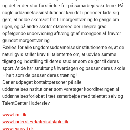
og det er der stor forståelse for på samarbejdsskolerne. På
nogle uddannelsesinstitutioner kan det i perioder lade sig
gøre, at holde skemaet frit til morgentræning to gange om
ugen, og på andre skoler etableres der i højere grad
opfølgende undervisning afhængigt af mængden af fravær
grundet morgentræning.
Fælles for alle ungdomsuddannelsesinstitutionerne er, at de
naturligvis stiller krav til talenterne om, at udvise samme
tilgang og indstilling til deres studier som de gør til deres
sport. At de har struktur på hverdagen og passer deres skole
– helt som de passer deres træning!
Der er udpeget kontaktpersoner på alle
uddannelsesinstitutioner som varetager koordineringen af
uddannelsesforløbet i tæt samarbejde med talentet selv og
TalentCenter Haderslev.
www.hhs.dk
www.haderslev-katedralskole.dk
www.eucsyd.dk