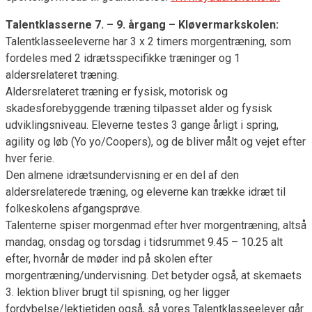
Talentklasserne 7. – 9. årgang – Kløvermarkskolen:
Talentklasseeleverne har 3 x 2 timers morgentræning, som
fordeles med 2 idrætsspecifikke træninger og 1
aldersrelateret træning.
Aldersrelateret træning er fysisk, motorisk og
skadesforebyggende træning tilpasset alder og fysisk
udviklingsniveau. Eleverne testes 3 gange årligt i spring,
agility og løb (Yo yo/Coopers), og de bliver målt og vejet efter
hver ferie.
Den almene idrætsundervisning er en del af den
aldersrelaterede træning, og eleverne kan trække idræt til
folkeskolens afgangsprøve.
Talenterne spiser morgenmad efter hver morgentræning, altså
mandag, onsdag og torsdag i tidsrummet 9.45 – 10.25 alt
efter, hvornår de møder ind på skolen efter
morgentræning/undervisning. Det betyder også, at skemaets
3. lektion bliver brugt til spisning, og her ligger
fordybelse/lektietiden også, så vores Talentklasseelever går