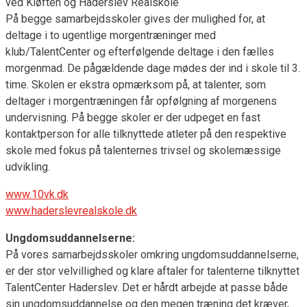
ved Kløften og Haderslev Realskole
På begge samarbejdsskoler gives der mulighed for, at
deltage i to ugentlige morgentræninger med
klub/TalentCenter og efterfølgende deltage i den fælles
morgenmad. De pågældende dage mødes der ind i skole til 3.
time. Skolen er ekstra opmærksom på, at talenter, som
deltager i morgentræningen får opfølgning af morgenens
undervisning. På begge skoler er der udpeget en fast
kontaktperson for alle tilknyttede atleter på den respektive
skole med fokus på talenternes trivsel og skolemæssige
udvikling.
www.10vk.dk
www.haderslevrealskole.dk
Ungdomsuddannelserne:
På vores samarbejdsskoler omkring ungdomsuddannelserne,
er der stor velvillighed og klare aftaler for talenterne tilknyttet
TalentCenter Haderslev. Det er hårdt arbejde at passe både
sin ungdomsuddannelse og den megen træning det kræver,